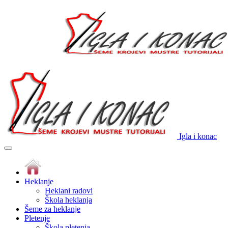
Igla i konac
Heklanje
Heklani radovi
Škola heklanja
Šeme za heklanje
Pletenje
Škola pletenja