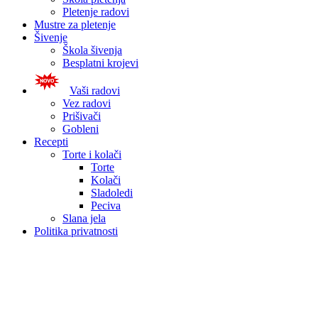
Pletenje radovi
Mustre za pletenje
Šivenje
Škola šivenja
Besplatni krojevi
Vaši radovi
Vez radovi
Prišivači
Gobleni
Recepti
Torte i kolači
Torte
Kolači
Sladoledi
Peciva
Slana jela
Politika privatnosti