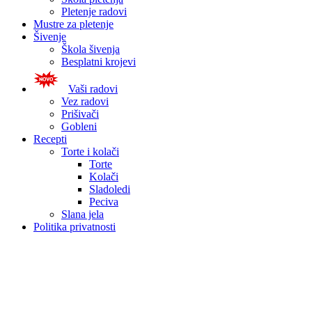
Pletenje radovi
Mustre za pletenje
Šivenje
Škola šivenja
Besplatni krojevi
Vaši radovi
Vez radovi
Prišivači
Gobleni
Recepti
Torte i kolači
Torte
Kolači
Sladoledi
Peciva
Slana jela
Politika privatnosti