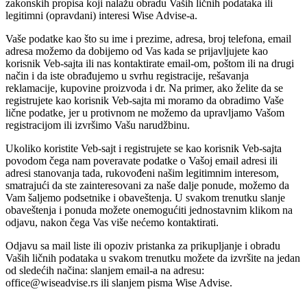
zakonskih propisa koji nalažu obradu Vaših ličnih podataka ili
legitimni (opravdani) interesi
Wise Advise
-a.
Vaše podatke kao što su ime i prezime, adresa, broj telefona, email
adresa možemo da dobijemo od Vas kada se prijavljujete kao
korisnik Veb-sajta ili nas kontaktirate email-om, poštom ili na drugi
način i da iste obrađujemo u svrhu registracije, rešavanja
reklamacije, kupovine proizvoda i dr. Na primer, ako želite da se
registrujete kao korisnik Veb-sajta mi moramo da obradimo Vaše
lične podatke, jer u protivnom ne možemo da upravljamo Vašom
registracijom ili izvršimo Vašu narudžbinu.
Ukoliko koristite Veb-sajt i registrujete se kao korisnik Veb-sajta
povodom čega nam poveravate podatke o Vašoj email adresi ili
adresi stanovanja tada, rukovođeni našim legitimnim interesom,
smatrajući da ste zainteresovani za naše dalje ponude, možemo da
Vam šaljemo podsetnike i obaveštenja. U svakom trenutku slanje
obaveštenja i ponuda možete onemogućiti jednostavnim klikom na
odjavu, nakon čega Vas više nećemo kontaktirati.
Odjavu sa mail liste ili opoziv pristanka za prikupljanje i obradu
Vaših ličnih podataka u svakom trenutku možete da izvršite na jedan
od sledećih načina: slanjem email-a na adresu:
office@
w
iseadvise.rs
ili slanjem pisma Wise Advise.