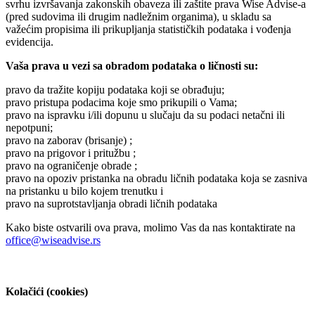
svrhu izvršavanja zakonskih obaveza ili zaštite prava
Wise Advise
-a
(pred sudovima ili drugim nadležnim organima), u skladu sa
važećim propisima ili prikupljanja statističkih podataka i vođenja
evidencija.
Vaša prava u vezi sa obradom podataka o ličnosti su:
pravo da tražite kopiju podataka koji se obrađuju;
pravo pristupa podacima koje smo prikupili o Vama;
pravo na ispravku i/ili dopunu u slučaju da su podaci netačni ili
nepotpuni;
pravo na zaborav (brisanje) ;
pravo na prigovor i pritužbu ;
pravo na ograničenje obrade ;
pravo na opoziv pristanka na obradu ličnih podataka koja se zasniva
na pristanku u bilo kojem trenutku i
pravo na suprotstavljanja obradi ličnih podataka
Kako biste ostvarili ova prava, molimo Vas da nas kontaktirate na
office@wiseadvise.rs
Kolačići (cookies)