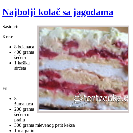
Najbolji kolač sa jagodama
Sastojci:
Kora:
8 belanaca
400 grama
šećera
1 kašika
sirćeta
Fil:
8
žumanaca
200 grama
šećera u
prahu
300 grama mlevenog petit keksa
1 margarin