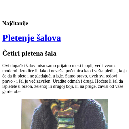
Najčitanije
Pletenje šalova
Četiri pletena šala
Ovi dugački šalovi nisu samo prijatno meki i topli, već i veoma
moderni. Izradiće ih lako i nevešta početnica kao i vešta pletilja, koja
će da ih plete i ne gledajući u igle. Samo pravo, uvek svi redovi
pravo - i šal je već završen. Uradite odmah i drugi. Hoćete li šal da
ispletete u braon, zelenoj ili drugoj boji, ili na pruge, zavisi od vaše
garderobe.