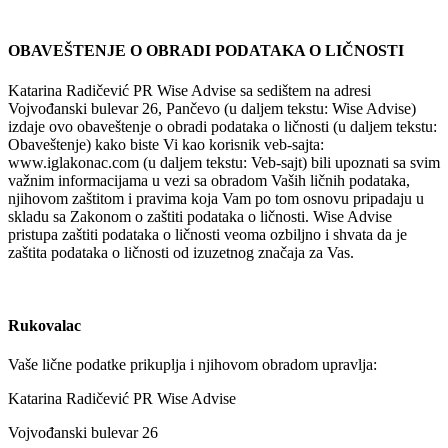
OBAVEŠTENJE O OBRADI PODATAKA O LIČNOSTI
Katarina Radičević PR Wise Advise sa sedištem na adresi
Vojvođanski bulevar 26, Pančevo (u daljem tekstu:
Wise Advise
)
izdaje ovo obaveštenje o obradi podataka o ličnosti (u daljem tekstu:
Obaveštenje) kako biste Vi kao korisnik veb-sajta:
www.iglakonac.com (u daljem tekstu: Veb-sajt) bili upoznati sa svim
važnim informacijama u vezi sa obradom Vaših ličnih podataka,
njihovom zaštitom i pravima koja Vam po tom osnovu pripadaju u
skladu sa Zakonom o zaštiti podataka o ličnosti.
Wise Advise
pristupa zaštiti podataka o ličnosti veoma ozbiljno i shvata da je
zaštita podataka o ličnosti od izuzetnog značaja za Vas.
Rukovalac
Vaše lične podatke prikuplja i njihovom obradom upravlja:
Katarina Radičević PR Wise Advise
Vojvođanski bulevar 26