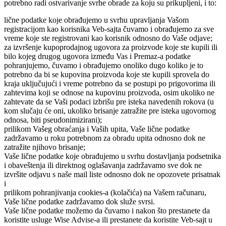
potrebno radi ostvarivanje svrhe obrade za koju su prikupljeni, i to:
lične podatke koje obrađujemo u svrhu upravljanja Vašom
registracijom kao korisnika Veb-sajta čuvamo i obrađujemo za sve
vreme koje ste registrovani kao korisnik odnosno do Vaše odjave;
za izvršenje kupoprodajnog ugovora za proizvode koje ste kupili ili
bilo kojeg drugog ugovora između Vas i Premaz-a podatke
pohranjujemo, čuvamo i obrađujemo onoliko dugo koliko je to
potrebno da bi se kupovina proizvoda koje ste kupili sprovela do
kraja uključujući i vreme potrebno da se postupi po prigovorima ili
zahtevima koji se odnose na kupovinu proizvoda, osim ukoliko ne
zahtevate da se Vaši podaci izbrišu pre isteka navedenih rokova (u
kom slučaju će oni, ukoliko brisanje zatražite pre isteka ugovornog
odnosa, biti pseudonimizirani);
prilikom Vašeg obraćanja i Vaših upita, Vaše lične podatke
zadržavamo u roku potrebnom za obradu upita odnosno dok ne
zatražite njihovo brisanje;
Vaše lične podatke koje obrađujemo u svrhu dostavljanja podsetnika
i obaveštenja ili direktnog oglašavanja zadržavamo sve dok ne
izvršite odjavu s naše mail liste odnosno dok ne opozovete prisatnak
i
prilikom pohranjivanja cookies-a (kolačića) na Vašem računaru,
Vaše lične podatke zadržavamo dok služe svrsi.
Vaše lične podatke možemo da čuvamo i nakon što prestanete da
koristite usluge
Wise Advise
-a ili prestanete da koristite Veb-sajt u