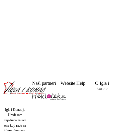
Naši partneri
Website Help
O Igla i
konac
Igla i Konac je
Uradi sam
zajednica za sve
one koji rade sa
iglom i koncem.