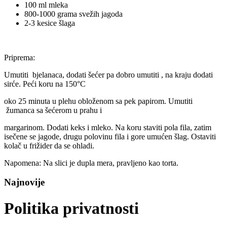
100 ml mleka
800-1000 grama svežih jagoda
2-3 kesice šlaga
Priprema:
Umutiti bjelanaca, dodati šećer pa dobro umutiti , na kraju dodati
sirće. Peći koru na 150°C
oko 25 minuta u plehu obloženom sa pek papirom. Umutiti
žumanca sa šećerom u prahu i
margarinom. Dodati keks i mleko. Na koru staviti pola fila, zatim
isečene se jagode, drugu polovinu fila i gore umućen šlag. Ostaviti
kolač u frižider da se ohladi.
Napomena: Na slici je dupla mera, pravljeno kao torta.
Najnovije
Politika privatnosti