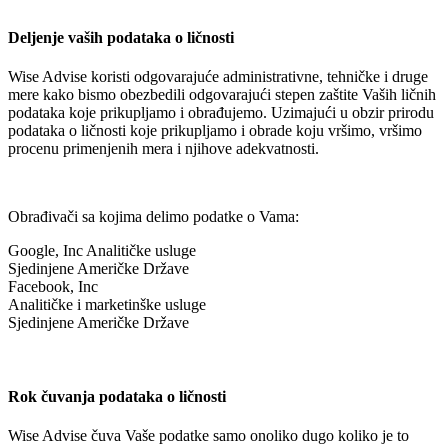
Deljenje vaših podataka o ličnosti
Wise Advise
koristi odgovarajuće administrativne, tehničke i druge
mere kako bismo obezbedili odgovarajući stepen zaštite Vaših ličnih
podataka koje prikupljamo i obrađujemo. Uzimajući u obzir prirodu
podataka o ličnosti koje prikupljamo i obrade koju vršimo, vršimo
procenu primenjenih mera i njihove adekvatnosti.
Obrađivači sa kojima delimo podatke o Vama:
Google, Inc Analitičke usluge
Sjedinjene Američke Države
Facebook, Inc
Analitičke i marketinške usluge
Sjedinjene Američke Države
Rok čuvanja podataka o ličnosti
Wise Advise
čuva Vaše podatke samo onoliko dugo koliko je to