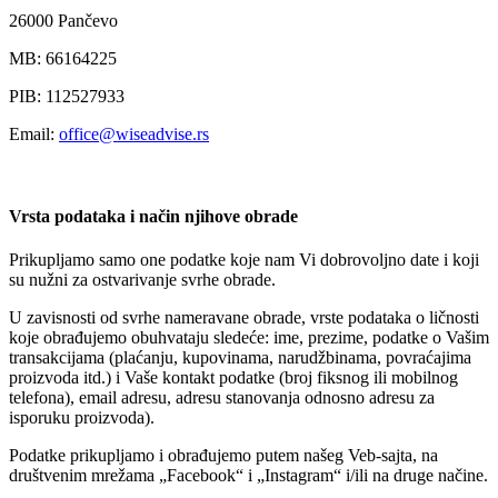
26000 Pančevo
MB: 66164225
PIB: 112527933
Email:
office@wiseadvise.rs
Vrsta podataka i način njihove obrade
Prikupljamo samo one podatke koje nam Vi dobrovoljno date i koji
su nužni za ostvarivanje svrhe obrade.
U zavisnosti od svrhe nameravane obrade, vrste podataka o ličnosti
koje obrađujemo obuhvataju sledeće: ime, prezime, podatke o Vašim
transakcijama (plaćanju, kupovinama, narudžbinama, povraćajima
proizvoda itd.) i Vaše kontakt podatke (broj fiksnog ili mobilnog
telefona), email adresu, adresu stanovanja odnosno adresu za
isporuku proizvoda).
Podatke prikupljamo i obrađujemo putem našeg Veb-sajta, na
društvenim mrežama „Facebook“ i „Instagram“ i/ili na druge načine.