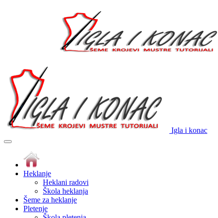
Igla i konac
Heklanje
Heklani radovi
Škola heklanja
Šeme za heklanje
Pletenje
Škola pletenja