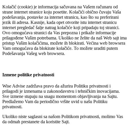
Kolačić (cookie) je informacija sačuvana na Vašem računaru od
strane internet stranice koju posetite. Kolačići obično čuvaju Vaša
podešavanja, postavke za internet stranicu, kao što su preferirani
jezik ili adresa. Kasnije, kada opet otvorite istu internet stranicu
internet pregledač šalje natrag kolačiće koji pripadaju toj stranici.
Ovo omogućava stranici da Vas prepozna i prikaže informacije
prilagođene Vašim potrebama. Ukoliko ne želite da naš Web sajt ima
pristup Vašim kolačićima, možete ih blokirati. Većina web browsera
Vam omogućava da blokirate kolačiće. To možete uraditi putem
Podešavanja Vašeg web browsera.
Izmene politike privatnosti
Wise Advise
zadržava pravo da ažurira Politiku privatnosti i
prilagodi je izmenama u zakonodavstvu i tehničkim inovacijama.
Sve izmene stupaju na snagu momentom objavljivanja na Sajtu.
Predlažemo Vam da periodično vršite uvid u našu Politiku
privatnosti.
Ukoliko niste saglasni sa našom Politikom privatnosti, molimo Vas
da odmah prestanete da koristite Sajt.