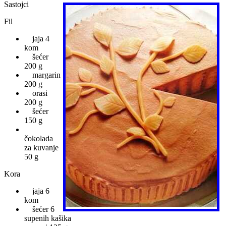
Sastojci
Fil
jaja 4
kom
šećer
200 g
margarin
200 g
orasi
200 g
šećer
150 g
čokolada
za kuvanje
50 g
Kora
jaja 6
kom
šećer 6
supenih kašika