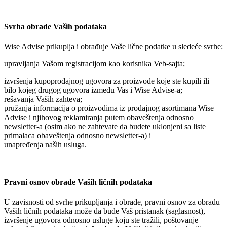
Svrha obrade Vaših podataka
Wise Advise
prikuplja i obrađuje Vaše lične podatke u sledeće svrhe:
upravljanja Vašom registracijom kao korisnika Veb-sajta;
izvršenja kupoprodajnog ugovora za proizvode koje ste kupili ili
bilo kojeg drugog ugovora između Vas i
Wise Advise
-a;
rešavanja Vaših zahteva;
pružanja informacija o proizvodima iz prodajnog asortimana
Wise
Advise
i njihovog reklamiranja putem obaveštenja odnosno
newsletter-a (osim ako ne zahtevate da budete uklonjeni sa liste
primalaca obaveštenja odnosno newsletter-a) i
unapređenja naših usluga.
Pravni osnov obrade Vaših ličnih podataka
U zavisnosti od svrhe prikupljanja i obrade, pravni osnov za obradu
Vaših ličnih podataka može da bude Vaš pristanak (saglasnost),
izvršenje ugovora odnosno usluge koju ste tražili, poštovanje