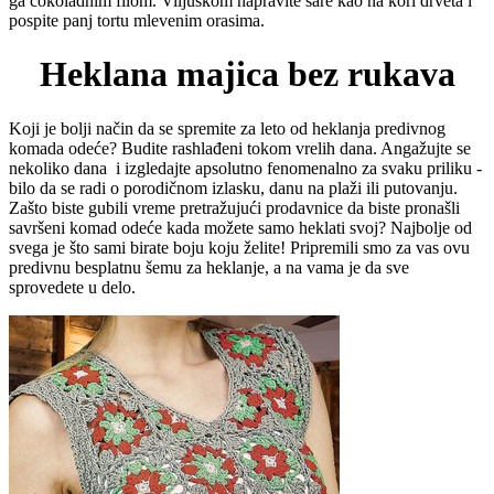
ga čokoladnim filom. Viljuškom napravite šare kao na kori drveta i
pospite panj tortu mlevenim orasima.
Heklana majica bez rukava
Koji je bolji način da se spremite za leto od heklanja predivnog
komada odeće? Budite rashlađeni tokom vrelih dana. Angažujte se
nekoliko dana i izgledajte apsolutno fenomenalno za svaku priliku -
bilo da se radi o porodičnom izlasku, danu na plaži ili putovanju.
Zašto biste gubili vreme pretražujući prodavnice da biste pronašli
savršeni komad odeće kada možete samo heklati svoj? Najbolje od
svega je što sami birate boju koju želite! Pripremili smo za vas ovu
predivnu besplatnu šemu za heklanje, a na vama je da sve
sprovedete u delo.