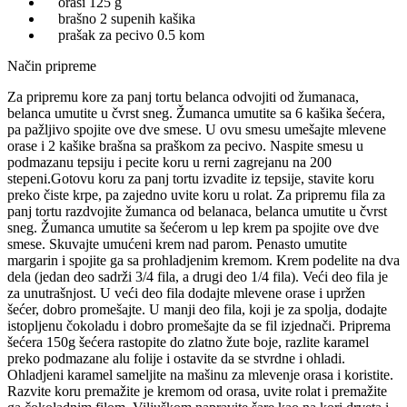
orasi 125 g
brašno 2 supenih kašika
prašak za pecivo 0.5 kom
Način pripreme
Za pripremu kore za panj tortu belanca odvojiti od žumanaca,
belanca umutite u čvrst sneg. Žumanca umutite sa 6 kašika šećera,
pa pažljivo spojite ove dve smese. U ovu smesu umešajte mlevene
orase i 2 kašike brašna sa praškom za pecivo. Naspite smesu u
podmazanu tepsiju i pecite koru u rerni zagrejanu na 200
stepeni.Gotovu koru za panj tortu izvadite iz tepsije, stavite koru
preko čiste krpe, pa zajedno uvite koru u rolat. Za pripremu fila za
panj tortu razdvojite žumanca od belanaca, belanca umutite u čvrst
sneg. Žumanca umutite sa šećerom u lep krem pa spojite ove dve
smese. Skuvajte umućeni krem nad parom. Penasto umutite
margarin i spojite ga sa prohladjenim kremom. Krem podelite na dva
dela (jedan deo sadrži 3/4 fila, a drugi deo 1/4 fila). Veći deo fila je
za unutrašnjost. U veći deo fila dodajte mlevene orase i upržen
šećer, dobro promešajte. U manji deo fila, koji je za spolja, dodajte
istopljenu čokoladu i dobro promešajte da se fil izjednači. Priprema
šećera 150g šećera rastopite do zlatno žute boje, razlite karamel
preko podmazane alu folije i ostavite da se stvrdne i ohladi.
Ohladjeni karamel sameljite na mašinu za mlevenje orasa i koristite.
Razvite koru premažite je kremom od orasa, uvite rolat i premažite